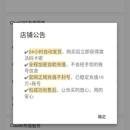
ChatGPT充值服务
店铺公告
【ChatGPT5.6 PLUS版本】 20美金 激活码卡密 自助充值
🔥
￥159.00
购买
库存 大量
✔️
24小时自动发货
，购买后立即获得激
活码卡密
【ChatGPT Pro 5x版本】 100美金激活码卡密 自助充值
✔️
全程加密自助充值
，不会经手您的账
￥750.00
购买
库存 大量
号信息
【ChatGPT Pro 20x版本】 200美金 代充值
✔️
官网正规充值不封号
，已稳定充值10
￥1400.00
购买
库存 一般
万+账号
✔️
包成功包售后
，让你买的放心，用的
【ChatGPT PLUS充值】---信息技术服务（PLUS需要开票
安心
拍这个）🔥
￥180.00
购买
库存 大量
确定
Claude充值服务